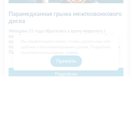
Парамедианная грыжа межпозвонкового
диска
Женщина 51 года обратилась к врачу-неврологу с
жалобами на постепенно нарастающую ноющую боль в
пояснице. Боль иррадиирует в правую ногу, по наружней
Мы обрабатываем cookies, чтобы сделать наш сайт
поверхности бедра и голени, в латеральную часть стопы.
удобнее и персонализированее для вас. Подробнее:
Пациентка отрицает...
политика использования
cookies
.
Принять
Подробнее
Клин. случаи