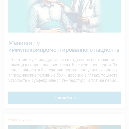
Менингит у
иммунокомпрометтированного пациента
55-летний мужчина доставлен в отделение неотложной
помощи в сопровождении жены. В течение последних 2х
недель пациента беспокоили постепенно усиливающиеся
эпизодические головные боли, двоение в глазах, тошнота,
усталость и субфебрильная температура. В тот же период
из-за плохого самочувствия пациент перестал ходить на
работу. Его жена сообщает, что он...
Подробнее
Клин. случаи