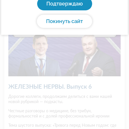
Подтверждаю
Подкасты
Покинуть сайт
ЖЕЛЕЗНЫЕ НЕРВЫ. Выпуск 6
Дорогие коллеги, продолжаем делиться с вами нашей
новой рубрикой — подкасты.
Честные разговоры о медицине, без трибун,
формальностей и с долей профессиональной иронии
Тема шустого выпуска: «Тревога перед Новым годом: где