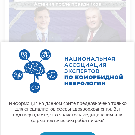
ЖЕЛЕЗНЫЕ НЕРВЫ. Выпуск 7
Дорогие коллеги, продолжаем делиться с вами нашей
новой рубрикой — подкасты.
Честные разговоры о медицине, без трибун,
формальностей и с долей профессиональной иронии
Тема седьмого выпуска: «Астения после праздников:
Информация на данном сайте предназначена только
клинические акценты, типичные ошибки и работающие
для специалистов сферы здравоохранения. Вы
решения»
подтверждаете, что являетесь медицинским или
фармацевтическим работником?
Подробнее