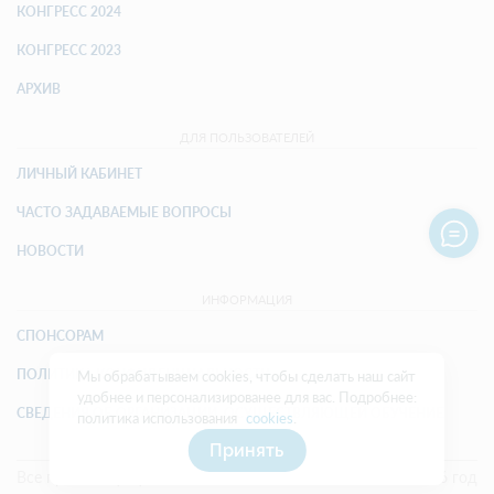
КОНГРЕСС 2024
КОНГРЕСС 2023
АРХИВ
ДЛЯ ПОЛЬЗОВАТЕЛЕЙ
ЛИЧНЫЙ КАБИНЕТ
ЧАСТО ЗАДАВАЕМЫЕ ВОПРОСЫ
НОВОСТИ
ИНФОРМАЦИЯ
СПОНСОРАМ
ПОЛИТИКА КОНФИДЕНЦИАЛЬНОСТИ
Мы обрабатываем cookies, чтобы сделать наш сайт
удобнее и персонализированее для вас. Подробнее:
СВЕДЕНИЯ ОБ ОРГАНИЗАЦИИ, ОСУЩЕСТВЛЯЮЩЕЙ ОБУЧЕНИЕ
политика использования
cookies
.
Принять
Все права защищены
2026 год