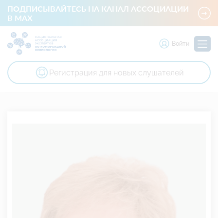
ПОДПИСЫВАЙТЕСЬ НА КАНАЛ АССОЦИАЦИИ
В MAX
Войти
Регистрация для новых слушателей
Национальная ассоциация экспертов по коморбидной невр
Член президиума