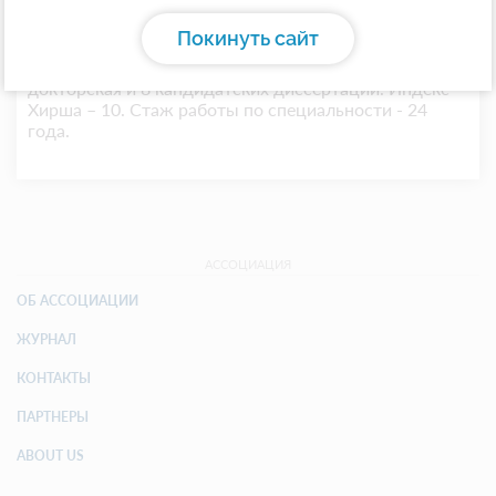
ассоциации экспертов по коморбидной неврологии.
Является автором более 400 научных работ, в том
Покинуть сайт
числе 2 монографий и 4 учебно-методических
пособий. Под ее руководством защищены 1
докторская и 8 кандидатских диссертаций. Индекс
Хирша – 10. Стаж работы по специальности - 24
года.
АССОЦИАЦИЯ
ОБ АССОЦИАЦИИ
ЖУРНАЛ
КОНТАКТЫ
ПАРТНЕРЫ
ABOUT US