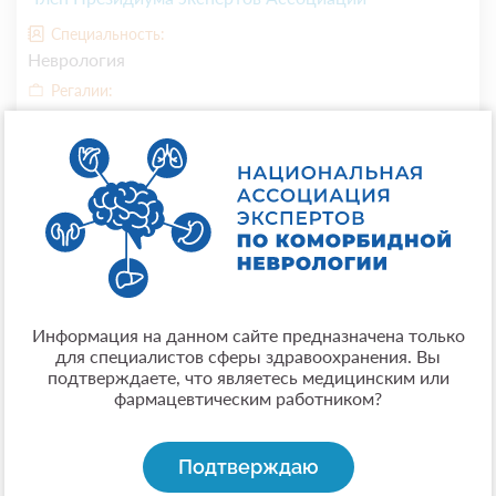
Специальность:
Неврология
Регалии:
Доктор медицинских наук, профессор
Место работы:
ФГБОУ ВО «Башкирский государственный
медицинский университет» Министерства
здравоохранения Российской Федерации
Город:
Уфа
Опыт:
Стаж работы по специальности - 24 года
Информация на данном сайте предназначена только
для специалистов сферы здравоохранения. Вы
Общая информация:
подтверждаете, что являетесь медицинским или
Доктор медицинских наук, профессор, профессор
фармацевтическим работником?
кафедры неврологии ФГБОУ ВО «Башкирский
государственный медицинский университет»
Министерства здравоохранения Российской
Подтверждаю
Федерации, член Президиума Национальной