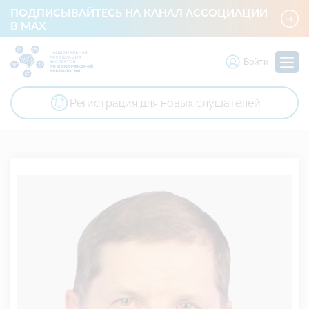
ПОДПИСЫВАЙТЕСЬ НА КАНАЛ АССОЦИАЦИИ
В MAX
Войти
Регистрация для новых слушателей
Национальная ассоциация экспертов по коморбидной невр
Член президиума