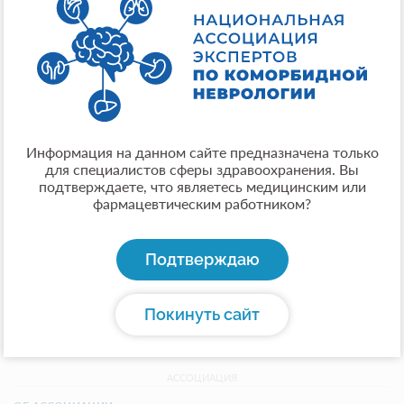
Регалии:
Доктор медицинских наук, профессор
Место работы:
ФГБОУ ВО «Российский университет медицины»
Минздрава России
Город:
Москва
Информация на данном сайте предназначена только
для специалистов сферы здравоохранения. Вы
Общая информация:
подтверждаете, что являетесь медицинским или
Доктор медицинских наук, профессор, профессор
фармацевтическим работником?
кафедры нервных болезней лечебного факультета
ФГБОУ ВО «Российский университет медицины»
Министерства здравоохранения Российской
Подтверждаю
Федерации, член Европейской академии эпилепсии.
Покинуть сайт
АССОЦИАЦИЯ