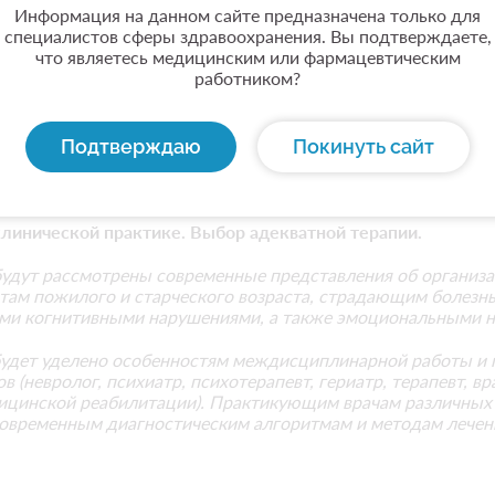
сутствия. Свидетельство НМО будет доступно в Вашем лич
Информация на данном сайте предназначена только для
специалистов сферы здравоохранения. Вы подтверждаете,
что являетесь медицинским или фармацевтическим
работником?
Подтверждаю
Покинуть сайт
линической практике. Выбор адекватной терапии.
будут рассмотрены современные представления об органи
нтам пожилого и старческого возраста, страдающим болезн
ими когнитивными нарушениями, а также эмоциональными 
удет уделено особенностям междисциплинарной работы и 
в (невролог, психиатр, психотерапевт, гериатр, терапевт, 
ицинской реабилитации). Практикующим врачам различных
овременным диагностическим алгоритмам и методам лечен