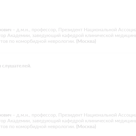
рович
– д.м.н., профессор, Президент Национальной Ассоци
ктор Академии, заведующий кафедрой клинической медици
тов по коморбидной неврологии.
(Москва)
ы слушателей.
рович
– д.м.н., профессор, Президент Национальной Ассоци
ктор Академии, заведующий кафедрой клинической медици
тов по коморбидной неврологии.
(Москва)