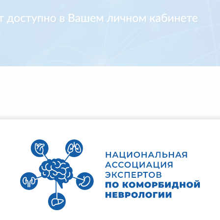
оту онлайн-чата, ответы на вопросы слушателей в режиме 
те НМО
,
информацию можно проверить на
сайте
:
712.html?SSr=170134b3d811ffffffff27c__07e70b1c0b1137-5ae
е и свидетельства НМО необходим просмотр не менее 45 м