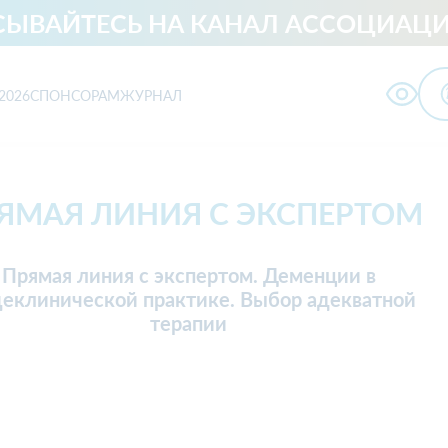
ЫВАЙТЕСЬ НА КАНАЛ АССОЦИАЦИ
2026
СПОНСОРАМ
ЖУРНАЛ
ологии
ЯМАЯ ЛИНИЯ С ЭКСПЕРТОМ
Скорая медицинская
Прямая линия с экспертом. Деменции в
Неврология
помощь
еклинической практике. Выбор адекватной
Организация
терапии
Психиатрия
здравоохранения
Гериатрия