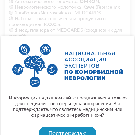
🟡 Автоматического тонометра
OMRON
;
🟡 Неврологического молоточка
Kawe
(Германия);
🟡
2 наборов
«Neuroscale»
от MEDCARDS;
🟡 Набора стоматологической продукции от
производителя
R.O.C.S.
;
🟡
1 мед. планера
от MEDCARDS
(ежедневник для
врачей)
;
🟡 5 комплектов пробиотиков премиум-класса
компании
DAIGO
(5 мл);
Информация на данном сайте предназначена только
для специалистов сферы здравоохранения. Вы
подтверждаете, что являетесь медицинским или
фармацевтическим работником?
Подтверждаю