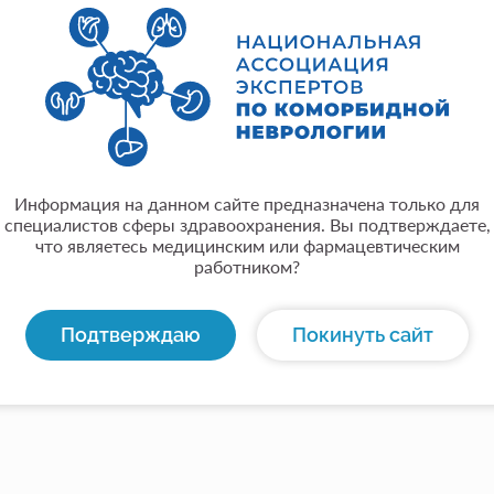
Место работы:
ФГБОУ ВО «Санкт-Петербургский государственный меди
академика И.П. Павлова» Министерства здравоохранени
Город:
Санкт-Петербург
Общая информация:
Информация на данном сайте предназначена только для
Доктор медицинских наук, профессор, профессор кафедр
специалистов сферы здравоохранения. Вы подтверждаете,
руководитель центра диагностики и лечения головной б
что являетесь медицинским или фармацевтическим
Петербургский государственный медицинский университе
работником?
Павлова» Министерства здравоохранения Российской Фе
«Российского межрегионального общества по изучению 
Подтверждаю
Покинуть сайт