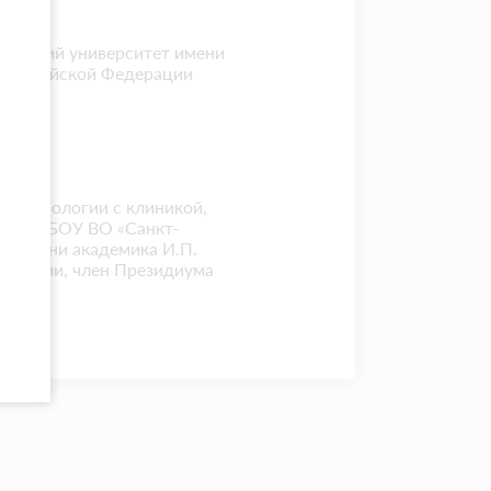
цинский университет имени
я Российской Федерации
ы неврологии с клиникой,
оли, ФГБОУ ВО «Санкт-
т имени академика И.П.
дерации, член Президиума
боли»