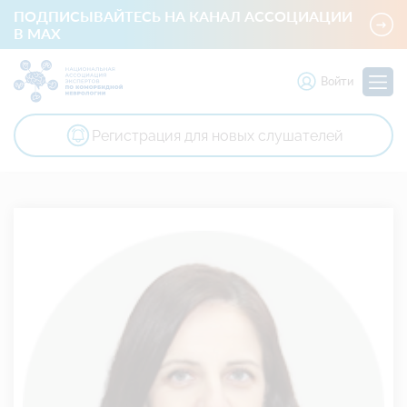
ПОДПИСЫВАЙТЕСЬ НА КАНАЛ АССОЦИАЦИИ
В MAX
Войти
Регистрация для новых слушателей
Национальная ассоциация экспертов по коморбидной невр
Член президиума