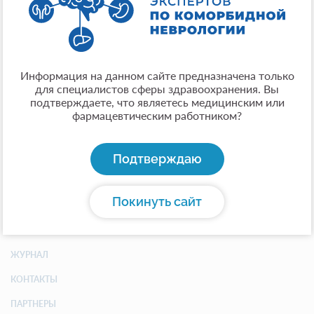
Город:
Минск (Республика Беларусь)
Общая информация:
к.м.н., доцент, ведущий научный сотрудник
Информация на данном сайте предназначена только
лаборатории клинической патофизиологии нервной
для специалистов сферы здравоохранения. Вы
системы ГУ «Республиканский научно-практический
подтверждаете, что являетесь медицинским или
центр неврологии и нейрохирургии» Министерства
фармацевтическим работником?
здравоохранения Республики Беларусь.
Подтверждаю
Покинуть сайт
АССОЦИАЦИЯ
ОБ АССОЦИАЦИИ
ЖУРНАЛ
КОНТАКТЫ
ПАРТНЕРЫ