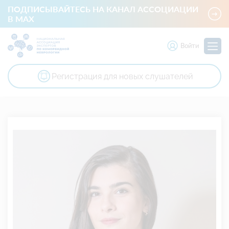
ПОДПИСЫВАЙТЕСЬ НА КАНАЛ АССОЦИАЦИИ
В MAX
Войти
Регистрация для новых слушателей
Национальная ассоциация экспертов по коморбидной невр
Член президиума