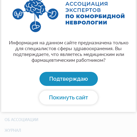
кандидат медицинских наук, доцент
Место работы:
ФГБОУ ВО «Смоленский государственный
медицинский университет» МЗ РФ
Город:
Информация на данном сайте предназначена только
Москва
для специалистов сферы здравоохранения. Вы
Общая информация:
подтверждаете, что являетесь медицинским или
фармацевтическим работником?
кандидат медицинских наук, доцент кафедры
патофизиологии ФГБОУ ВО СГМУ Минздрава
России, врач-невролог, алголог, психиатр
Подтверждаю
Покинуть сайт
АССОЦИАЦИЯ
ОБ АССОЦИАЦИИ
ЖУРНАЛ