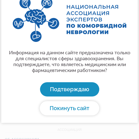
ФГБУ «НМХЦ им. Н. И. Пирогова» Минздрава России
Город:
Москва
Опыт:
20 лет
Общая информация:
Информация на данном сайте предназначена только
кандидат медицинских наук, заведующая
для специалистов сферы здравоохранения. Вы
кардиологическим отделением с палатой
подтверждаете, что являетесь медицинским или
реанимации и интенсивной терапии, врач-кардиолог,
фармацевтическим работником?
врач-терапевт ФГБУ «НМХЦ им. Н. И. Пирогова»
Минздрава России, доцент кафедры внутренних
болезней Института усовершенствования врачей
Подтверждаю
ФГБУ «НМХЦ им. Н.И. Пирогова» Минздрава России
Покинуть сайт
АССОЦИАЦИЯ