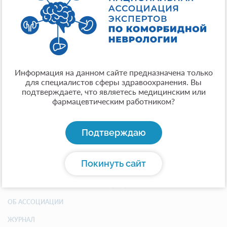
кандидат медицинских наук
Место работы:
ГБУЗ «ММКЦ «Коммунарка» ДЗМ»
Город:
Москва
Общая информация:
Информация на данном сайте предназначена только
для специалистов сферы здравоохранения. Вы
кандидат медицинских наук, врач-невролог
подтверждаете, что являетесь медицинским или
отделения реанимации и интенсивной терапии №2
фармацевтическим работником?
больных с ОНМК Московского многопрофильного
клинического центра "Коммунарка" (ГБУЗ «ММКЦ
«Коммунарка» ДЗМ»)
Подтверждаю
Покинуть сайт
АССОЦИАЦИЯ
ОБ АССОЦИАЦИИ
ЖУРНАЛ