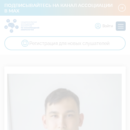
ПОДПИСЫВАЙТЕСЬ НА КАНАЛ АССОЦИАЦИИ
В MAX
Войти
Регистрация для новых слушателей
Национальная ассоциация экспертов по коморбидной невр
Член президиума