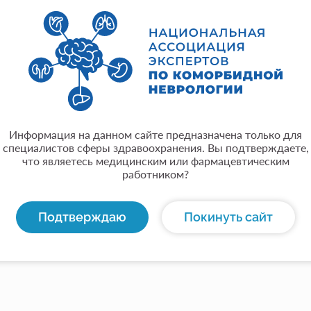
Место работы:
ФГАОУ ВО РНИМУ им. Н.И. Пирогова Минздрава России (
Город:
Москва
Опыт:
Стаж работы по специальности - 25 лет
Информация на данном сайте предназначена только для
Общая информация:
специалистов сферы здравоохранения. Вы подтверждаете,
Кандидат медицинских наук, доцент кафедры эндокрин
что являетесь медицинским или фармацевтическим
ФГАОУ ВО РНИМУ им. Н.И. Пирогова Минздрава России (
работником?
Индекс Хирша - 10, SCOPUS индекс - 3. Стаж работы по с
Является членом НАЭКН, РАЭ, РОИБ
Подтверждаю
Покинуть сайт