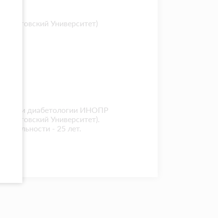
Пироговский Университет)
ологии и диабетологии ИНОПР
Пироговский Университет).
пециальности - 25 лет.