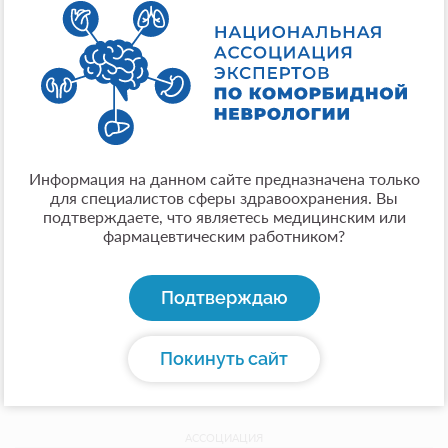
Регалии:
Доктор медицинских наук, профессор
Место работы:
ФГБУ «Федеральный научно-клинический центр
медицинской реабилитации и курортологии» ФМБА
России
Город:
Информация на данном сайте предназначена только
Москва
для специалистов сферы здравоохранения. Вы
Общая информация:
подтверждаете, что являетесь медицинским или
фармацевтическим работником?
Доктор медицинских наук, профессор, руководитель
образовательного центра ФГБУ «Федеральный
научно-клинический центр медицинской
Подтверждаю
реабилитации и курортологии» ФМБА России,
главный врач "Пилатесмед».
Покинуть сайт
АССОЦИАЦИЯ