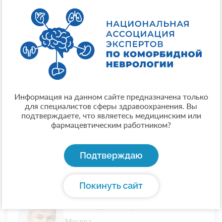
12:55 — 13:15
Музыка здоровья: диагностика и лечение по
нотам
Шушарджан Сергей Ваганович
Москва
Подробнее
Информация на данном сайте предназначена только
д.м.н., профессор, президент Академии медицинской
для специалистов сферы здравоохранения. Вы
биоакустики, технологий долголетия и культуры
подтверждаете, что являетесь медицинским или
здоровья, главный редактор научно-практического
фармацевтическим работником?
журнала "Медицина и Искусство"
Подтверждаю
13:15 — 13:35
Микеланджело: художник, создававший
Покинуть сайт
шедевры через боль
Рачин Андрей Петрович
Москва