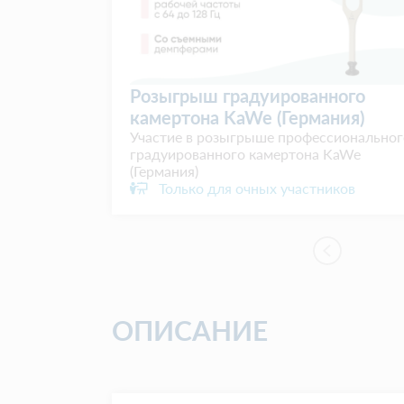
зыгрыш градуированного
Розыгрыш 
мертона KaWe (Германия)
молоточка 
стие в розыгрыше профессионального
Участие в ро
дуированного камертона KaWe
неврологичес
рмания)
(Германия)
Только для очных участников
Только дл
ОПИСАНИЕ