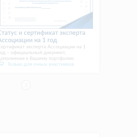
ат эксперта
Розыгрыш 2 наборов
од
"Neuroscale" MEDCARDS
социации на 1
Участие в розыгрыше 2 наборов
умент,
медицинских карточек "Neuroscale
ортфолио
MEDCARDS
частников
Только для очных участников