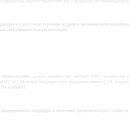
ый редактор научно-практического журнала «Коморбидная н
ходы к таргетной терапии острой и хронической церебро
овы и клиническая реализация.
 Анатольевич
- д.м.н., профессор, эксперт РАН, профессор
БВОУ ВО «Военно-медицинская академия имени С.М. Киров
-Петербург)
радиционные подходы к лечению тревожных расстройств -