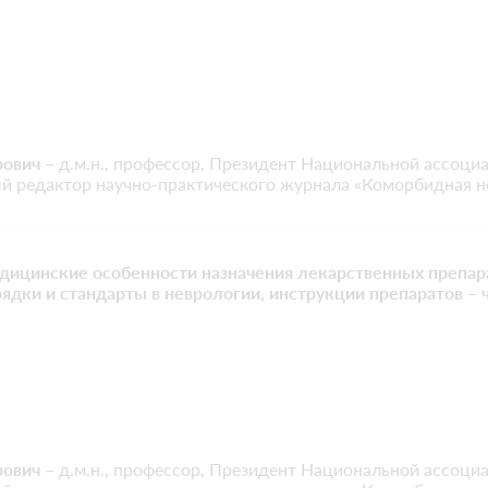
рович
– д.м.н., профессор, Президент Национальной ассоци
ый редактор научно-практического журнала «Коморбидная н
ицинские особенности назначения лекарственных препара
ядки и стандарты в неврологии, инструкции препаратов – 
рович
– д.м.н., профессор, Президент Национальной ассоци