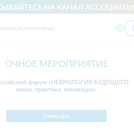
ЫВАЙТЕСЬ НА КАНАЛ АССОЦИАЦИ
2026
СПОНСОРАМ
ЖУРНАЛ
ологии
ОЧНОЕ МЕРОПРИЯТИЕ
Травматология и
оссийский форум «НЕВРОЛОГИЯ БУДУЩЕГО:
ериатрия
ортопедия
наука, практика, инновации»
ечебная физкультура
Психотерапия
 спортивная
медицина
Организация
Психиатрия
Спонсоры
здравоохранения