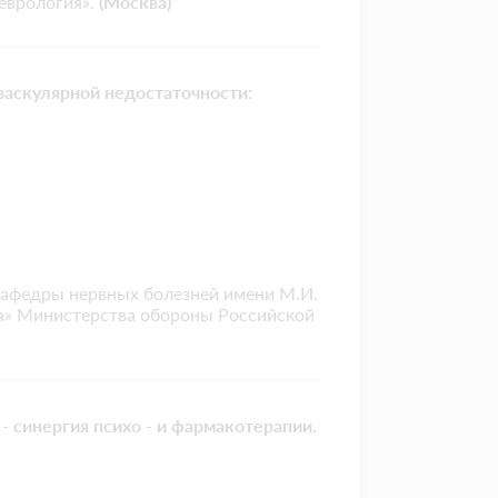
еврология».
(Москва)
васкулярной недостаточности:
 кафедры нервных болезней имени М.И.
а» Министерства обороны Российской
 синергия психо - и фармакотерапии.