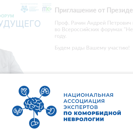
Приглашение от Презид
Проф. Рачин Андрей Петрович 
во Всероссийских форумах "Не
году.
Будем рады Вашему участию!
Представляем Вашему вниман
из наших похожих по формату 