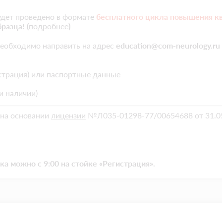
дет проведено в формате
бесплатного цикла повышения к
разца! (
подробнее
)
еобходимо направить на адрес
education@com-neurology.ru
истрация) или паспортные данные
и наличии)
на основании
лицензии
№Л035-01298-77/00654688 от 31.05
а можно с 9:00 на стойке «Регистрация».