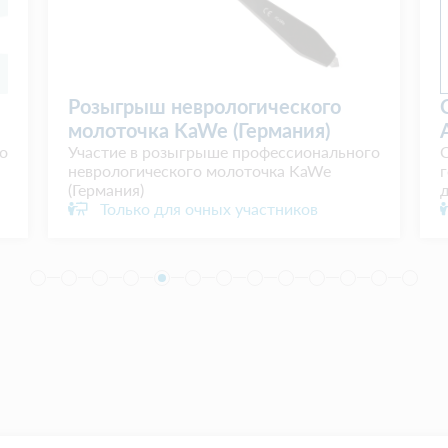
неврологического
Статус и сертифик
KaWe (Германия)
Ассоциации на 1 г
зыгрыше профессионального
Сертификат эксперта Ас
кого молоточка KaWe
год – официальный док
дополнение к Вашему п
я очных участников
Только для очных у