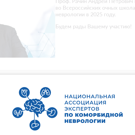
Проф. Рачин Андрей Петрович 
во Всероссийских очных школ
неврологии в 2025 году.
Будем рады Вашему участию!
Представляем Вашему внимани
ранее прошедших мероприяти
Обещаем - будет еще интерес