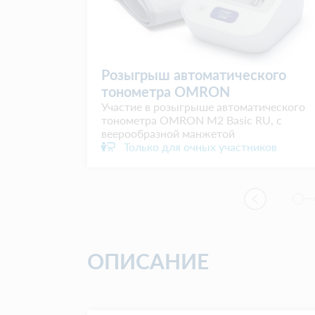
и
Розыгрыш автоматического
GO
тонометра OMRON
та
Участие в розыгрыше автоматического
 компании
тонометра OMRON M2 Basic RU, с
веерообразной манжетой
ков
Только для очных участников
ОПИСАНИЕ