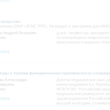
 искусстве.
мпании ООО «ЭГИС-РУС». Не входит в программу для НМО,
ин Андрей Петрович
д.м.н., профессор, президен
ква
по коморбидной неврологии,
практического журнала «Ком
обнее
ходы к терапии функционального (хронического) головокр
ва Александра
Доктор медицинских наук, 
нидовна
имени академика Б.С.Преобр
ква
ФГАОУ ВО "Российский наци
медицинский университет им
здравоохранения Российской
обнее
высшей категории, отоневрол