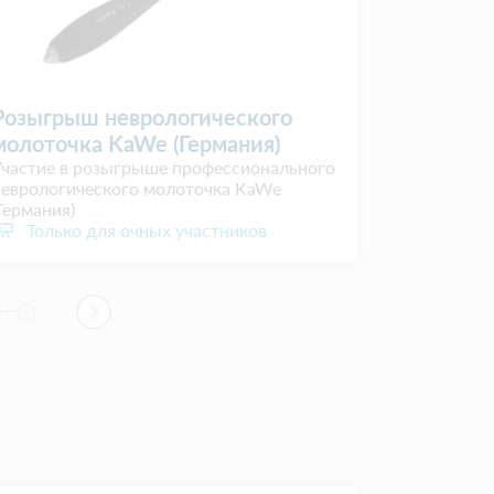
Розыгрыш неврологического
Биологи
молоточка KaWe (Германия)
добавки
Участие в розыгрыше профессионального
Первым 50-
неврологического молоточка KaWe
организато
Германия)
класса ком
Только для очных участников
Только