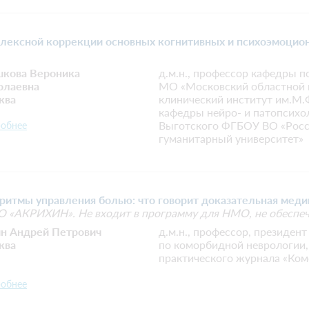
лексной коррекции основных когнитивных и психоэмоцио
кова Вероника
д.м.н., профессор кафедры 
олаевна
МО «Московский областной 
ква
клинический институт им.М.
кафедры нейро- и патопсихо
Выготского ФГБОУ ВО «Росс
обнее
гуманитарный университет»
итмы управления болью: что говорит доказательная меди
О «АКРИХИН». Не входит в программу для НМО, не обеспе
ин Андрей Петрович
д.м.н., профессор, президен
ква
по коморбидной неврологии,
практического журнала «Ком
обнее