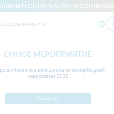
ЫВАЙТЕСЬ НА КАНАЛ АССОЦИАЦИ
2026
СПОНСОРАМ
ЖУРНАЛ
ологии
ОЧНОЕ МЕРОПРИЯТИЕ
российская осенняя школа по коморбидной
Лечебное дело
Гериатрия
неврологии 2025
изическая и
Лечебная физкульту
реабилитационная
и спортивная
медицина
медицина
Клиническая
Организация
Спонсоры
фармакология
здравоохранения