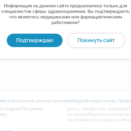
Информация на данном сайте предназначена только для
специалистов сферы здравоохранения. Вы подтверждаете,
что являетесь медицинским или фармацевтическим
работником?
Подтверждаю
Покинуть сайт
ийской осенней школы по коморбидной неврологии. Приве
ин Андрей Петрович
д.м.н., профессор, президен
ква
по коморбидной неврологии,
практического журнала «Ком
обнее