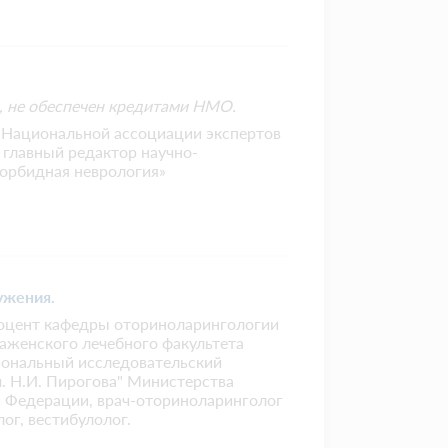
 не обеспечен кредитами НМО.
т Национальной ассоциации экспертов
 главный редактор научно-
орбидная неврология»
ужения.
доцент кафедры оториноларингологии
аженского лечебного факультета
ональный исследовательский
. Н.И. Пирогова" Министерства
 Федерации, врач-оториноларинголог
ог, вестибулолог.