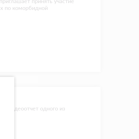
приглашает принять участие
ах по коморбидной
ю видеоотчет одного из
й.
нее!