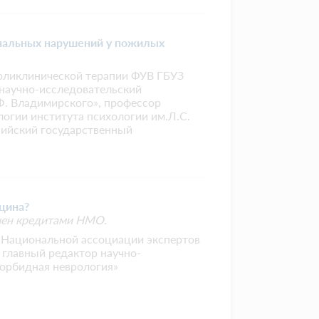
нальных нарушений у пожилых
поликлинической терапии ФУВ ГБУЗ
научно-исследовательский
Ф. Владимирского», профессор
логии института психологии им.Л.С.
ийский государственный
цина?
чен кредитами НМО.
т Национальной ассоциации экспертов
 главный редактор научно-
орбидная неврология»